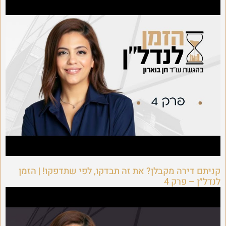
קניתם דירה מקבלן? את זה תבדקו, לפי שתדפקו! | הזמן
לנדל״ן – פרק 4