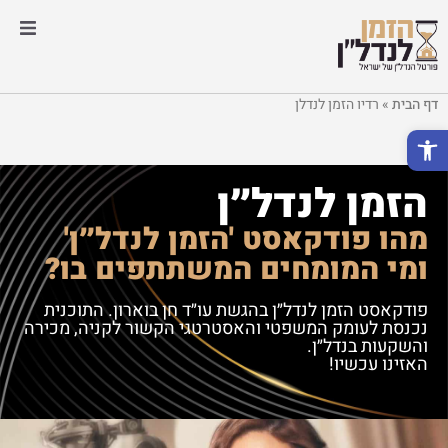
בניה ויזמות
דף הבית
»
רדיו הזמן לנדלן
נדל"ן ומשפט
פתח סרגל נגישות
התחדשות עירונית
הזמן לנדל״ן
מהו פודקאסט 'הזמן לנדל״ן'
משכנתאות
ומי המומחים המשתתפים בו?
תיווך והשקעות
פודקאסט הזמן לנדל״ן בהגשת עו״ד חן בוארון. התוכנית
נכנסת לעומק המשפטי והאסטרטגי הקשור לקניה, מכירה
והשקעות בנדל״ן.
מיסוי ושמאות
האזינו עכשיו!
אדריכלות ועיצוב