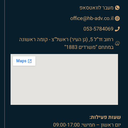
מעבר לוואטסאפ
office@hb-adv.co.il
053-5784069
רחוב זד”ל 5, (גן העיר) ראשל”צ - קומה ראשונה
במתחם “משרדים 1883”
שעות פעילות:
יום ראשון – חמישי: 09:00-17:00