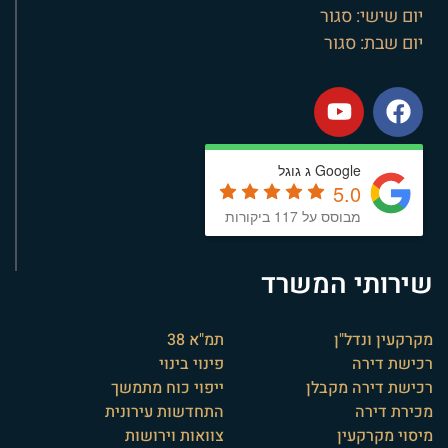
יום שישי: סגור
יום שבת: סגור
Google ג גוגל
5.0
מבוסס על 117 ביקורות
שירותי המשרד
מקרקעין ונדל"ן
תמ"א 38
רכישת דירה
פינוי בינוי
רכישת דירה מקבלן
ייפוי כוח מתמשך
מכירת דירה
התחדשות עירונית
מיסוי מקרקעין
צוואות וירושות