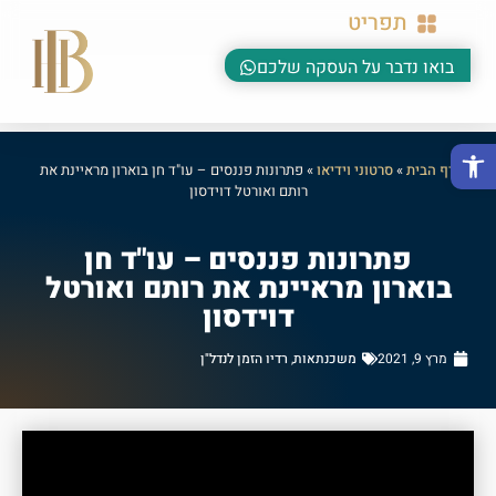
תפריט
בואו נדבר על העסקה שלכם
פתח סרגל נגישות
דף הבית
»
סרטוני וידיאו
»
פתרונות פננסים – עו"ד חן בוארון מראיינת את
רותם ואורטל דוידסון
פתרונות פננסים – עו"ד חן
בוארון מראיינת את רותם ואורטל
דוידסון
מרץ 9, 2021
משכנתאות
,
רדיו הזמן לנדל"ן