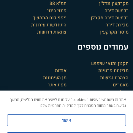
מקרקעין ונדל"ן
תמ"א 38
רכישת דירה
פינוי בינוי
רכישת דירה מקבלן
ייפוי כוח מתמשך
מכירת דירה
התחדשות עירונית
מיסוי מקרקעין
צוואות וירושות
עמודים נוספים
תקנון ותנאי שימוש
מדיניות פרטיות
אודות
הצהרת נגישות
מן העיתונות
מאמרים
מפת אתר
המלצות
אתר זה משתמש בעוגיות ״cookies" על מנת לשפר את חווית הגלישה, המשך
גלישה באתר מהווה הסכמה לכך ולמדיניות הפרטיות שלנו
אישור
אברהם שיווק דיגיטלי