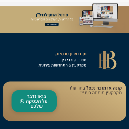
חן בוארון טרסיוק
משרד עורכי דין
מקרקעין & התחדשות עירונית
קונה או מוכר נכס?
בחר עו״ד
מקרקעין מומחה בעניין
בואו נדבר
על העסקה
שלכם