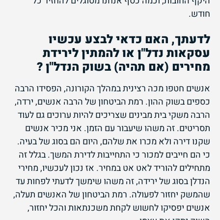
היקף החובות, וכמה כסף אנחנו מסוגלים להחזיר כל
חודש.
לדעתך,
האם כדאי לבצע עכשיו
עסקאות נדל"ן או להמתין לירידת
מחירים (אם תהיה) בשוק הנדל"ן ?
אנשים חטפו מכה רצינית במהלך הקורונה, הפסידו הרבה
כספים בשוק ההון. רמת הביטחון של הרבה אנשים, ירדה,
הרבה משקי בית מבינים שצריכים להיות ערוכים גם לעוד
תסריטים. זה משהו שיעבור עם הזמן. אני מכיר אנשים
שקנו דירה ולא מכרו את שלהם, היום הם בסוג של בעיה.
כי הם חייבים למכור כי התחייבות לדירת המשך. בגלל זה
מתחילים להוריד לאט אט במחיר. אז נכון לעכשיו, מחירי
הנדלן בסוג של ירידה, זה משהו שימשך לדעתי לפחות עד
שהמשק יחזור לפעולה. רמת הביטחון של האנשים תעלה,
אנשים יפסיקו לחשוש לקחת משכנתאות והכל יחזור,