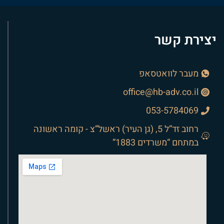
יצירת קשר
מעבר לוואטסאפ
office@hb-adv.co.il
053-5784069
רחוב זד”ל 5, (גן העיר) ראשל”צ - קומה ראשונה
במתחם “משרדים 1883”