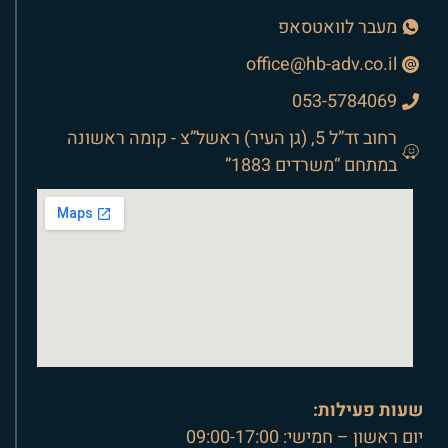
מעבר לוואטסאפ
office@hb-adv.co.il
053-5784069
רחוב זד”ל 5, (גן העיר) ראשל”צ - קומה ראשונה
במתחם “משרדים 1883”
שעות פעילות:
יום ראשון – חמישי: 09:00-17:00