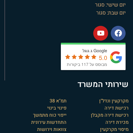
יום שישי: סגור
יום שבת: סגור
Google ג גוגל
5.0
מבוסס על 117 ביקורות
שירותי המשרד
מקרקעין ונדל"ן
תמ"א 38
רכישת דירה
פינוי בינוי
רכישת דירה מקבלן
ייפוי כוח מתמשך
מכירת דירה
התחדשות עירונית
מיסוי מקרקעין
צוואות וירושות