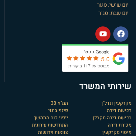
יום שישי: סגור
יום שבת: סגור
Google ג גוגל
5.0
מבוסס על 117 ביקורות
שירותי המשרד
מקרקעין ונדל"ן
תמ"א 38
רכישת דירה
פינוי בינוי
רכישת דירה מקבלן
ייפוי כוח מתמשך
מכירת דירה
התחדשות עירונית
מיסוי מקרקעין
צוואות וירושות