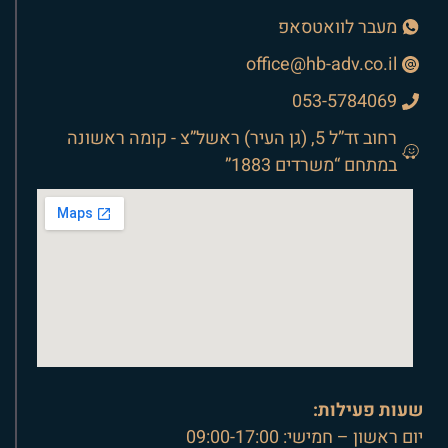
מעבר לוואטסאפ
office@hb-adv.co.il
053-5784069
רחוב זד”ל 5, (גן העיר) ראשל”צ - קומה ראשונה
במתחם “משרדים 1883”
שעות פעילות:
יום ראשון – חמישי: 09:00-17:00