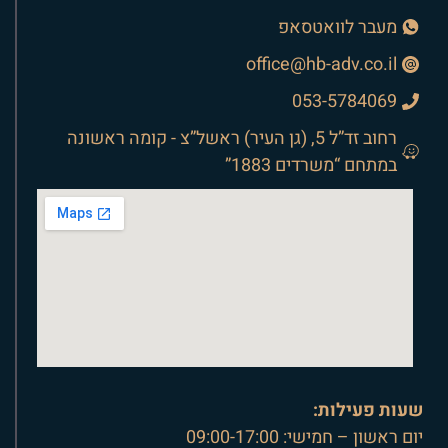
מעבר לוואטסאפ
office@hb-adv.co.il
053-5784069
רחוב זד”ל 5, (גן העיר) ראשל”צ - קומה ראשונה
במתחם “משרדים 1883”
שעות פעילות:
יום ראשון – חמישי: 09:00-17:00