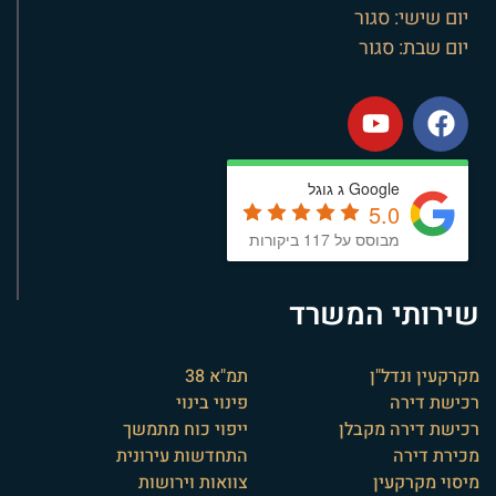
יום שישי: סגור
יום שבת: סגור
Google ג גוגל
5.0
מבוסס על 117 ביקורות
שירותי המשרד
מקרקעין ונדל"ן
תמ"א 38
רכישת דירה
פינוי בינוי
רכישת דירה מקבלן
ייפוי כוח מתמשך
מכירת דירה
התחדשות עירונית
מיסוי מקרקעין
צוואות וירושות