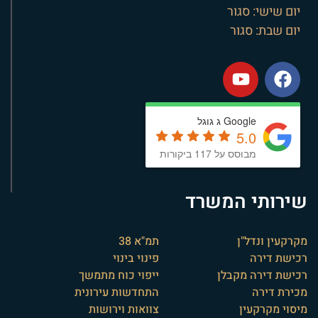
יום שישי: סגור
יום שבת: סגור
Google ג גוגל
5.0
מבוסס על 117 ביקורות
שירותי המשרד
מקרקעין ונדל"ן
תמ"א 38
רכישת דירה
פינוי בינוי
רכישת דירה מקבלן
ייפוי כוח מתמשך
מכירת דירה
התחדשות עירונית
מיסוי מקרקעין
צוואות וירושות