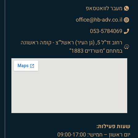
מעבר לוואטסאפ
office@hb-adv.co.il
053-5784069
רחוב זד”ל 5, (גן העיר) ראשל”צ - קומה ראשונה
במתחם “משרדים 1883”
שעות פעילות:
יום ראשון – חמישי: 09:00-17:00