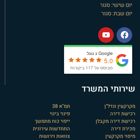
יום שישי: סגור
יום שבת: סגור
Google ג גוגל
5.0
מבוסס על 117 ביקורות
שירותי המשרד
מקרקעין ונדל"ן
תמ"א 38
רכישת דירה
פינוי בינוי
רכישת דירה מקבלן
ייפוי כוח מתמשך
מכירת דירה
התחדשות עירונית
מיסוי מקרקעין
צוואות וירושות