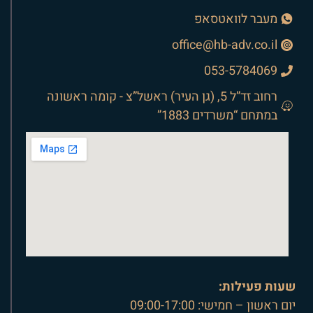
מעבר לוואטסאפ
office@hb-adv.co.il
053-5784069
רחוב זד”ל 5, (גן העיר) ראשל”צ - קומה ראשונה
במתחם “משרדים 1883”
שעות פעילות:
יום ראשון – חמישי: 09:00-17:00