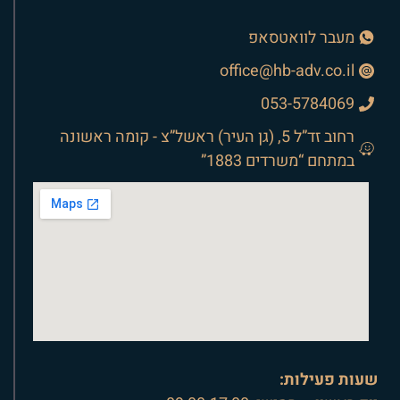
מעבר לוואטסאפ
office@hb-adv.co.il
053-5784069
רחוב זד”ל 5, (גן העיר) ראשל”צ - קומה ראשונה
במתחם “משרדים 1883”
שעות פעילות: