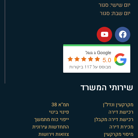
יום שישי: סגור
יום שבת: סגור
Google ג גוגל
5.0
מבוסס על 117 ביקורות
שירותי המשרד
מקרקעין ונדל"ן
תמ"א 38
רכישת דירה
פינוי בינוי
רכישת דירה מקבלן
ייפוי כוח מתמשך
מכירת דירה
התחדשות עירונית
מיסוי מקרקעין
צוואות וירושות