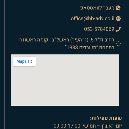
מעבר לוואטסאפ
office@hb-adv.co.il
053-5784069
רחוב זד”ל 5, (גן העיר) ראשל”צ - קומה ראשונה
במתחם “משרדים 1883”
שעות פעילות:
יום ראשון – חמישי: 09:00-17:00