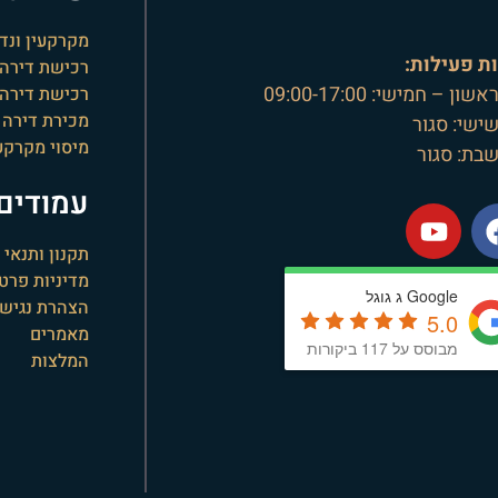
מקרקעין ונדל
ת פעילות:
רכישת דירה
שון – חמישי: 09:00-17:00
רכישת דירה 
מכירת דירה
שישי: סגור
מיסוי מקרקע
שבת: סגור
עמודים 
תקנון ותנאי
מדיניות פרטי
Google ג גוגל
הצהרת נגישו
5.0
מאמרים
מבוסס על 117 ביקורות
המלצות