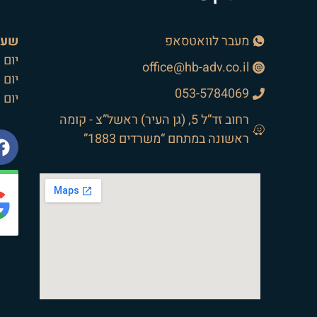
מעבר לוואטסאפ
שעו
יום רא
office@hb-adv.co.il
יום 
053-5784069
יום 
רחוב זד”ל 5, (גן העיר) ראשל”צ - קומה
ראשונה במתחם “משרדים 1883”