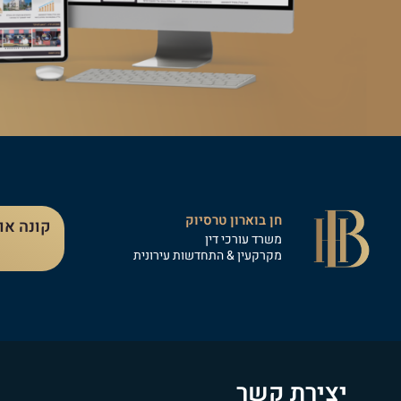
חן בוארון טרסיוק
קונה או
משרד עורכי דין
מקרקעין & התחדשות עירונית
יצירת קשר