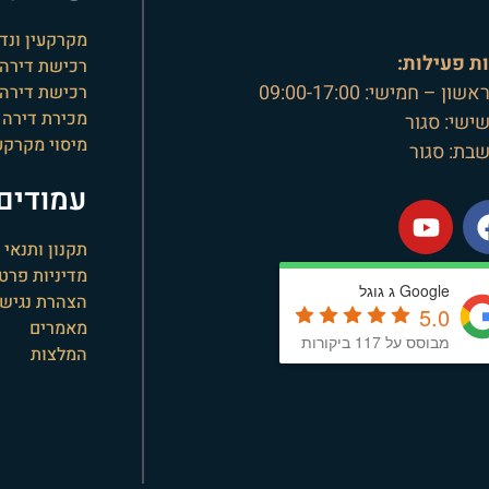
מקרקעין ונדל
ת פעילות:
רכישת דירה
שון – חמישי: 09:00-17:00
רכישת דירה 
מכירת דירה
שישי: סגור
מיסוי מקרקע
שבת: סגור
עמודים 
תקנון ותנאי
מדיניות פרטי
Google ג גוגל
הצהרת נגישו
5.0
מאמרים
מבוסס על 117 ביקורות
המלצות