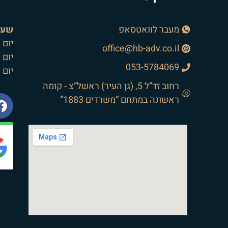
מעבר לוואטסאפ
שעו
יום רא
office@hb-adv.co.il
יום 
053-5784069
יום 
רחוב זד”ל 5, (גן העיר) ראשל”צ - קומה
ראשונה במתחם “משרדים 1883”