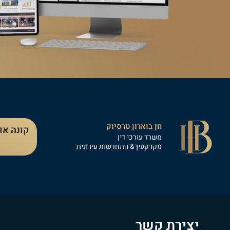
חן בוארון טרסיוק
קונה או
משרד עורכי דין
מקרקעין & התחדשות עירונית
יצירת קשר