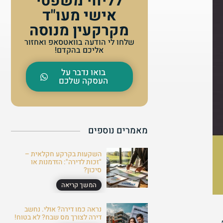
לליווי משפטי
אישי מעו"ד
מקרקעין מנוסה
שלחו לי הודעה בוואטסאפ ואחזור
אליכם בהקדם!
בואו נדבר על
העסקה שלכם
מאמרים נוספים
השקעות בקרקע חקלאית –
"זכות לדירה": הזדמנות או
סיכון?
המשך קריאה
נראה כמו דירה? אולי. נחשב
דירה לצורך מס שבח? לא בטוח!