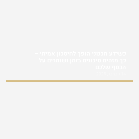
כשידע תכנוני הופך לחיסכון אמיתי –
כך מזהים סיכונים בזמן ושומרים על
הכסף שלכם
14 נובמבר, 2025