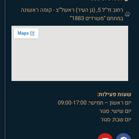
רחוב זד”ל 5, (גן העיר) ראשל”צ - קומה ראשונה
במתחם “משרדים 1883”
שעות פעילות:
יום ראשון – חמישי: 09:00-17:00
יום שישי: סגור
יום שבת: סגור