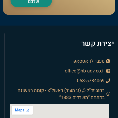
שלכם
יצירת קשר
מעבר לוואטסאפ
office@hb-adv.co.il
053-5784069
רחוב זד”ל 5, (גן העיר) ראשל”צ - קומה ראשונה
במתחם “משרדים 1883”