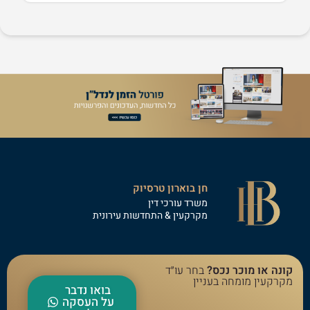
חן בוארון טרסיוק
משרד עורכי דין
מקרקעין & התחדשות עירונית
קונה או מוכר נכס?
בחר עו״ד
מקרקעין מומחה בעניין
בואו נדבר
על העסקה