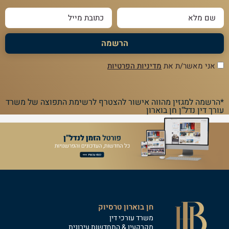
הרשמה
אני מאשר/ת את
מדיניות הפרטיות
*הרשמה למגזין מהווה אישור להצטרף לרשימת התפוצה של משרד
עורך דין נדל"ן חן בוארון
חן בוארון טרסיוק
משרד עורכי דין
מקרקעין & התחדשות עירונית