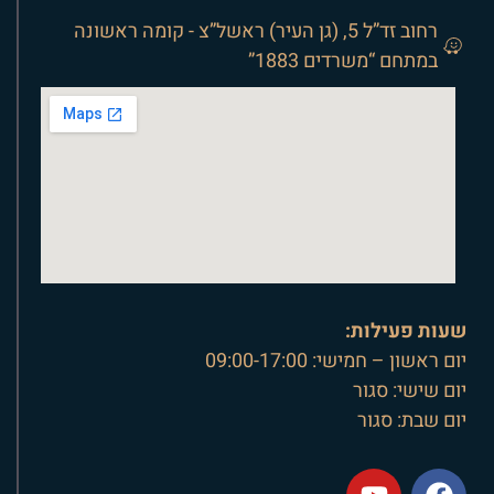
רחוב זד”ל 5, (גן העיר) ראשל”צ - קומה ראשונה
במתחם “משרדים 1883”
שעות פעילות:
יום ראשון – חמישי: 09:00-17:00
יום שישי: סגור
יום שבת: סגור