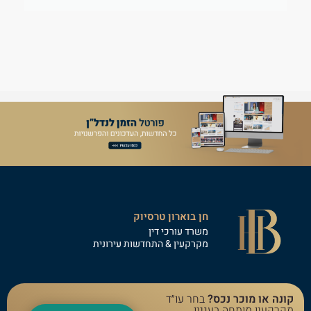
חן בוארון טרסיוק
משרד עורכי דין
מקרקעין & התחדשות עירונית
קונה או מוכר נכס?
בחר עו״ד
מקרקעין מומחה בעניין