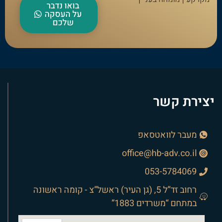
בואו נדבר
על העסקה
שלכם
יצירת קשר
מעבר לוואטסאפ
office@hb-adv.co.il
053-5784069
רחוב זד”ל 5, (גן העיר) ראשל”צ - קומה ראשונה
במתחם “משרדים 1883”